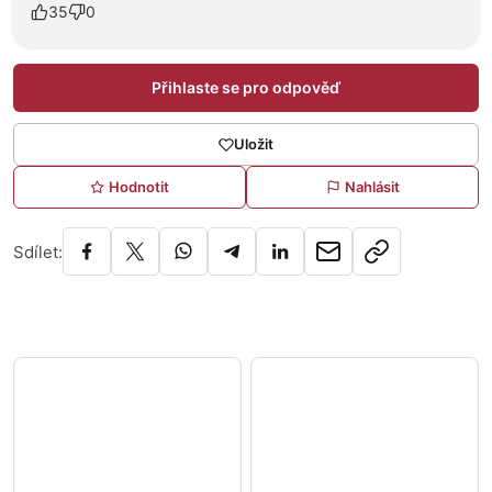
35
0
Přihlaste se pro odpověď
Uložit
Hodnotit
Nahlásit
Sdílet: