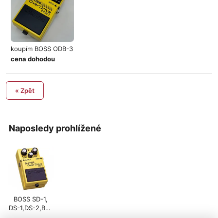
koupím BOSS ODB-3
cena dohodou
« Zpět
Naposledy prohlížené
BOSS SD-1,
DS-1,DS-2,BD-
2,OS-2,OD-