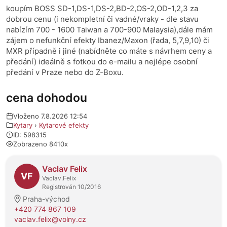
koupím BOSS SD-1,DS-1,DS-2,BD-2,OS-2,OD-1,2,3 za
dobrou cenu (i nekompletní či vadné/vraky - dle stavu
nabízím 700 - 1600 Taiwan a 700-900 Malaysia),dále mám
zájem o nefunkční efekty Ibanez/Maxon (řada, 5,7,9,10) či
MXR případně i jiné (nabídněte co máte s návrhem ceny a
předání) ideálně s fotkou do e-mailu a nejlépe osobní
předání v Praze nebo do Z-Boxu.
cena dohodou
Vloženo 7.8.2026 12:54
Kytary
›
Kytarové efekty
ID: 598315
Zobrazeno 8410x
O prodejci
Vaclav Felix
VF
Vaclav.Felix
Registrován 10/2016
Praha-východ
+420 774 867 109
vaclav.felix@volny.cz