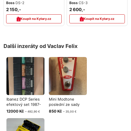
Boss
DS-2
Boss
CS-3
2 150,-
2 600,-
Koupit na Kytary.cz
Koupit na Kytary.cz
Další inzeráty od Vaclav Felix
Ibanez DCP Series
Mini Modtone
efektový set 1987-
poslední ze sady
1988
efektů
12000 Kč
850 Kč
~ 492,90 €
~ 35,00 €