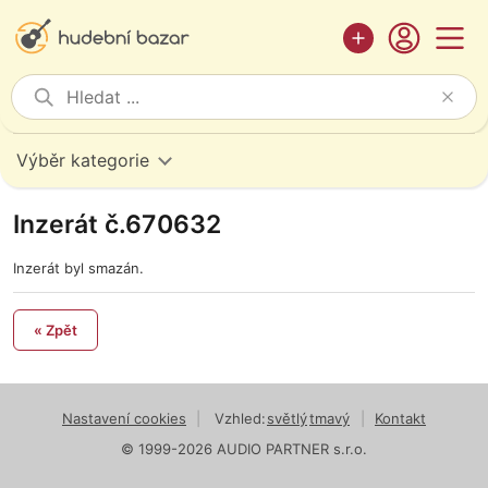
Výběr kategorie
Inzerát č.670632
Inzerát byl smazán.
« Zpět
Nastavení cookies
|
Vzhled:
světlý
tmavý
|
Kontakt
© 1999-2026 AUDIO PARTNER s.r.o.