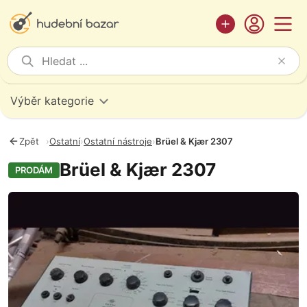
Výběr kategorie
Zpět
›
Ostatní
›
Ostatní nástroje
›
Brüel & Kjær 2307
Brüel & Kjær 2307
PRODÁM
Fotografie