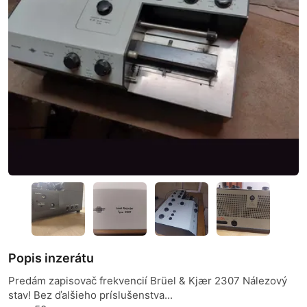
Popis inzerátu
Predám zapisovač frekvencií Brüel & Kjær 2307 Nálezový
stav! Bez ďalšieho príslušenstva...