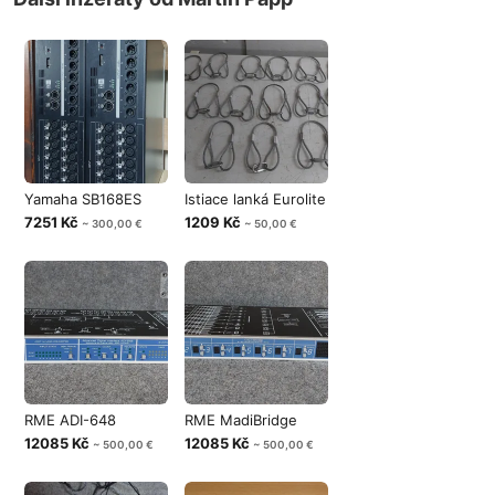
Yamaha SB168ES
Istiace lanká Eurolite
7251 Kč
1209 Kč
~ 300,00 €
~ 50,00 €
RME ADI-648
RME MadiBridge
12085 Kč
12085 Kč
~ 500,00 €
~ 500,00 €