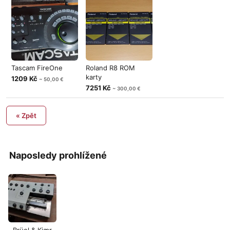
Tascam FireOne
Roland R8 ROM
karty
1209 Kč
~ 50,00 €
7251 Kč
~ 300,00 €
« Zpět
Naposledy prohlížené