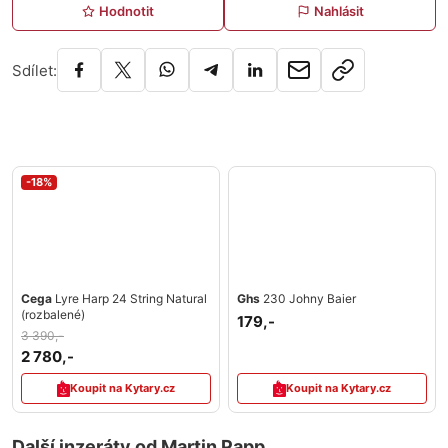
Hodnotit
Nahlásit
Sdílet:
-18%
Cega
Lyre Harp 24 String Natural
Ghs
230 Johny Baier
(rozbalené)
179,-
3 390,-
2 780,-
Koupit na Kytary.cz
Koupit na Kytary.cz
Další inzeráty od Martin Papp