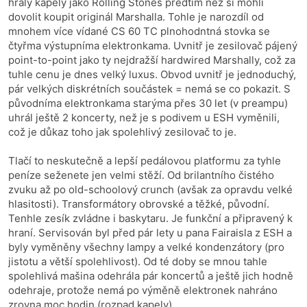
hrály kapely jako Rolling Stones předtím než si mohli
dovolit koupit originál Marshalla. Tohle je narozdíl od
mnohem více vídané CS 60 TC plnohodntná stovka se
čtyřma výstupníma elektronkama. Uvnitř je zesilovač pájený
point-to-point jako ty nejdražší hardwired Marshally, což za
tuhle cenu je dnes velký luxus. Obvod uvnitř je jednoduchý,
pár velkých diskrétních součástek = nemá se co pokazit. S
původníma elektronkama starýma přes 30 let (v preampu)
uhrál ještě 2 koncerty, než je s podivem u ESH vyměnili,
což je důkaz toho jak spolehlivý zesilovač to je.
Tlačí to neskutečně a lepší pedálovou platformu za tyhle
peníze seženete jen velmi stěží. Od brilantního čistého
zvuku až po old-schoolový crunch (avšak za opravdu velké
hlasitosti). Transformátory obrovské a těžké, původní.
Tenhle zesík zvládne i baskytaru. Je funkční a připravený k
hraní. Servisován byl před pár lety u pana Fairaisla z ESH a
byly vyměněny všechny lampy a velké kondenzátory (pro
jistotu a větší spolehlivost). Od té doby se mnou tahle
spolehlivá mašina odehrála pár koncertů a ještě jich hodně
odehraje, protože nemá po výměně elektronek nahráno
zrovna moc hodin (rozpad kapely).