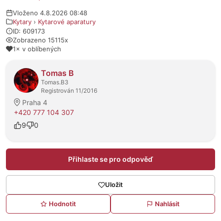
Vloženo 4.8.2026 08:48
Kytary
›
Kytarové aparatury
ID: 609173
Zobrazeno 15115x
1× v oblíbených
O prodejci
Tomas B
Tomas.B3
Registrován 11/2016
Praha 4
+420 777 104 307
9
0
Přihlaste se pro odpověď
Uložit
Hodnotit
Nahlásit