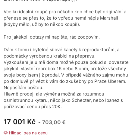
Vcelku ideální koupě pro někoho kdo chce být originální a
přenese se přes to, že to vpředu nemá nápis Marshall
(kdyby mělo, už by to někdo koupil).
Pro jakékoli dotazy mi napište, rád zodpovím.
Dám k tomu i bytelné silové kapely k reproduktorům, a
podomácky vyrobenou krabici na přepravu.
Vyzkoušení je u mě doma možné pouze pokud si dovezete
jakýkoli vlastní reprobox 16 nebo 8 ohm, protože všechny
svoje boxy jsem již prodal. V případě vážného zájmu mohu
po domluvě přivézt k vám do zkušebny po Praze Uberem.
Neposílám poštou.
Hlavně prodej, ale výměna možná za rozumnou
osmistrunnou kytaru, něco jako Schecter, nebo Ibanez s
pořizovací cenou přes 20K.
17 001 Kč
~ 703,00 €
🐶 Hlídací pes na cenu