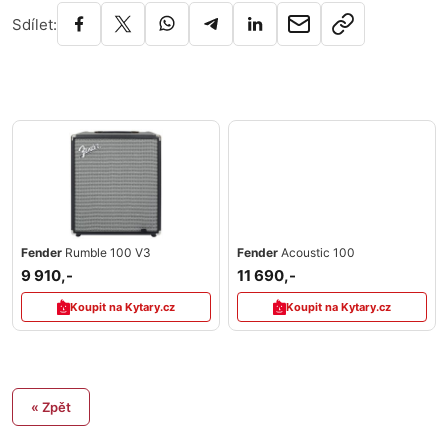
Sdílet:
Fender
Rumble 100 V3
Fender
Acoustic 100
9 910,-
11 690,-
Koupit na Kytary.cz
Koupit na Kytary.cz
« Zpět