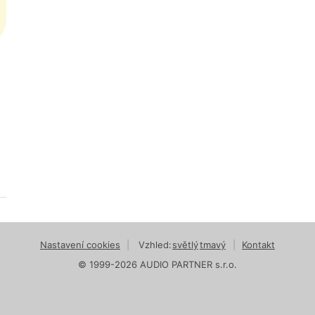
Nastavení cookies
|
Vzhled:
světlý
tmavý
|
Kontakt
© 1999-2026 AUDIO PARTNER s.r.o.