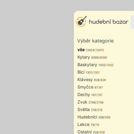
Výběr kategorie
vše
13424
/13415
Kytary
6099
/6099
Baskytary
1002
/1002
Bicí
1301
/1301
Klávesy
828
/828
Smyčce
87
/87
Dechy
197
/197
Zvuk
2748
/2748
Světla
218
/218
Hudebníci
598
/598
Lekce
79
/79
Ostatní
258
/258