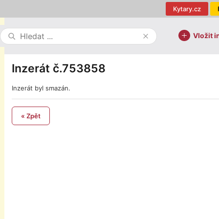
Kytary.cz
Vložit i
Inzerát č.753858
Inzerát byl smazán.
« Zpět