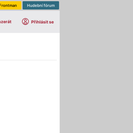
Frontman
Hudební fórum
nzerát
Přihlásit se