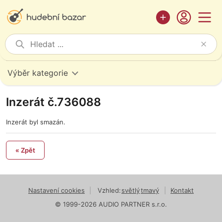
Výběr kategorie
Inzerát č.736088
Inzerát byl smazán.
« Zpět
Nastavení cookies
|
Vzhled:
světlý
tmavý
|
Kontakt
© 1999-2026 AUDIO PARTNER s.r.o.