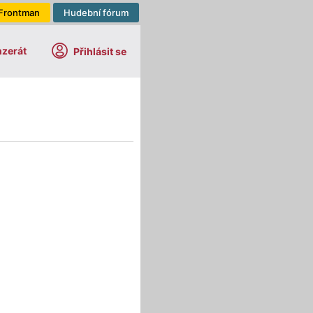
Frontman
Hudební fórum
nzerát
Přihlásit se