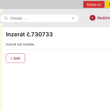
Kytary.cz
Vložit i
Inzerát č.730733
Inzerát byl smazán.
« Zpět