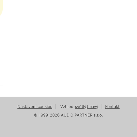
Nastavení cookies
|
Vzhled:
světlý
tmavý
|
Kontakt
© 1999-2026 AUDIO PARTNER s.r.o.