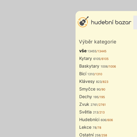
Výběr kategorie
vše
13455
/13445
Kytary
6105
/6105
Baskytary
1006
/1006
Bicí
1310
/1310
Klávesy
823
/823
Smyčce
90
/90
Dechy
195
/195
Zvuk
2761
/2761
Světla
213
/213
Hudebníci
606
/606
Lekce
78
/78
Ostatní
258
/258