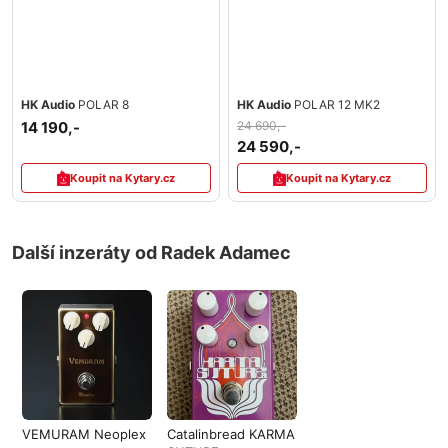
HK Audio
POLAR 8
HK Audio
POLAR 12 MK2
14 190,-
24 690,-
24 590,-
Koupit na Kytary.cz
Koupit na Kytary.cz
Další inzeráty od Radek Adamec
VEMURAM Neoplex
Catalinbread KARMA