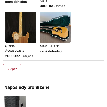
SUTURE
cena dohodou
3800 Kč
~ 157,10 €
GODIN
MARTIN D 35
Acousticaster
cena dohodou
L.R.Baggs 1994
20000 Kč
~ 826,60 €
« Zpět
Naposledy prohlížené