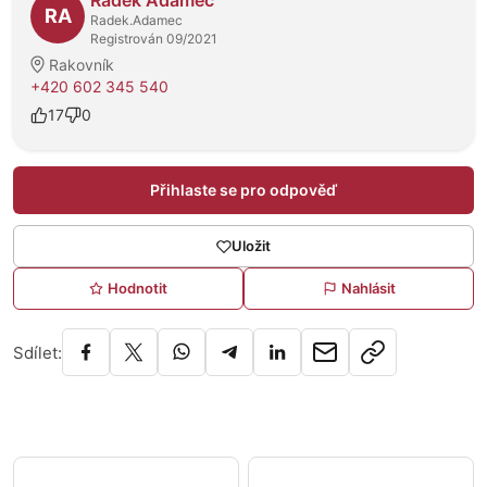
Radek Adamec
RA
Radek.Adamec
Registrován 09/2021
Rakovník
+420 602 345 540
17
0
Přihlaste se pro odpověď
Uložit
Hodnotit
Nahlásit
Sdílet: