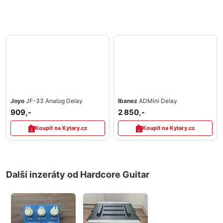
Joyo
JF-33 Analog Delay
Ibanez
ADMini Delay
909,-
2 850,-
Koupit na Kytary.cz
Koupit na Kytary.cz
Další inzeráty od Hardcore Guitar