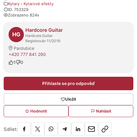
Kytary
›
Kytarové efekty
ID: 753329
Zobrazeno 824x
O prodejci
Hardcore Guitar
HG
Hardcore.Guitar
Registrován 11/2016
Pardubice
+420 777 841 290
1
0
Přihlaste se pro odpověď
Uložit
Hodnotit
Nahlásit
Sdílet: