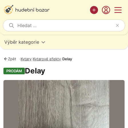
Výběr kategorie
Zpět
›
Kytary
›
Kytarové efekty
›
Delay
Delay
PRODÁM
Fotografie