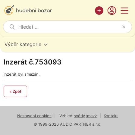
Výběr kategorie
Inzerát č.753093
Inzerát byl smazán.
« Zpět
Nastavení cookies
|
Vzhled:
světlý
tmavý
|
Kontakt
© 1999-2026 AUDIO PARTNER s.r.o.