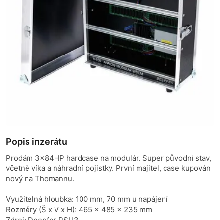
Popis inzerátu
Prodám 3x84HP hardcase na modulár. Super původní stav,
včetně víka a náhradní pojistky. První majitel, case kupován
nový na Thomannu.
Využitelná hloubka: 100 mm, 70 mm u napájení
Rozměry (Š x V x H): 465 x 485 x 235 mm
Zdroj: Doepfer PSU3