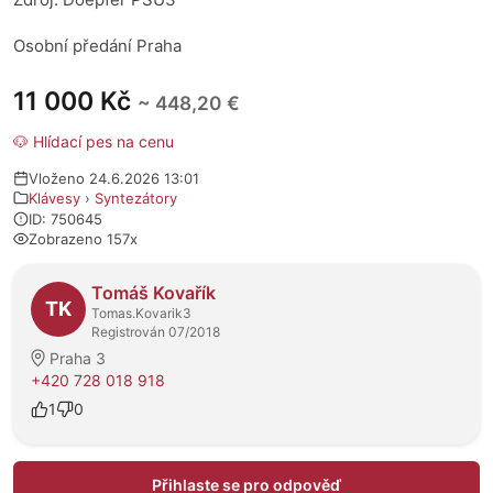
Osobní předání Praha
11 000 Kč
~ 448,20 €
🐶 Hlídací pes na cenu
Vloženo 24.6.2026 13:01
Klávesy
›
Syntezátory
ID: 750645
Zobrazeno 157x
O prodejci
Tomáš Kovařík
TK
Tomas.Kovarik3
Registrován 07/2018
Praha 3
+420 728 018 918
1
0
Přihlaste se pro odpověď