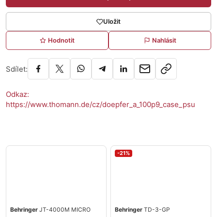
Uložit
Hodnotit
Nahlásit
Sdílet:
Odkaz:
https://www.thomann.de/cz/doepfer_a_100p9_case_psu
-21%
Behringer
JT-4000M MICRO
Behringer
TD-3-GP