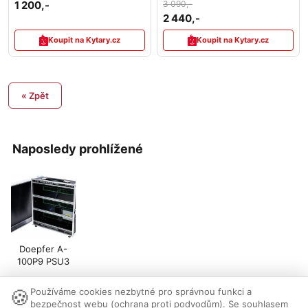
1 200,-
3 090,-
2 440,-
Koupit na Kytary.cz
Koupit na Kytary.cz
« Zpět
Naposledy prohlížené
Doepfer A-
100P9 PSU3
🍪
Používáme cookies nezbytné pro správnou funkci a
Nastavení cookies
|
Vzhled:
světlý
tmavý
|
Kontakt
bezpečnost webu (ochrana proti podvodům). Se souhlasem