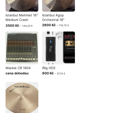
Istanbul Mehmet 16"
Istanbul Agop
Medium Crash
Orchestral 18"
Traditional
2900 Kč
3500 Kč
~ 119,70 €
~ 144,20 €
Mackie CR 1604
iRig HD2
cena dohodou
900 Kč
~ 37,10 €