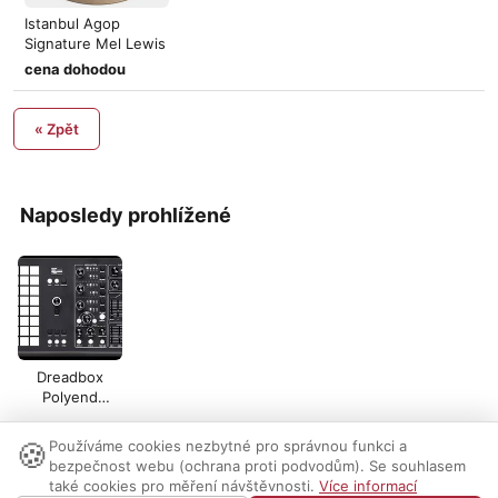
Istanbul Agop
Signature Mel Lewis
1982
cena dohodou
« Zpět
Naposledy prohlížené
Dreadbox
Polyend
Medusa
🍪
Používáme cookies nezbytné pro správnou funkci a
Nastavení cookies
|
Vzhled:
světlý
tmavý
|
Kontakt
bezpečnost webu (ochrana proti podvodům). Se souhlasem
také cookies pro měření návštěvnosti.
Více informací
© 1999-2026 AUDIO PARTNER s.r.o.