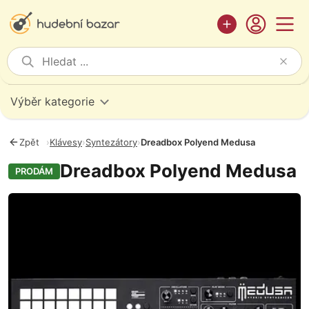
Výběr kategorie
Zpět
›
Klávesy
›
Syntezátory
›
Dreadbox Polyend Medusa
Dreadbox Polyend Medusa
PRODÁM
Fotografie