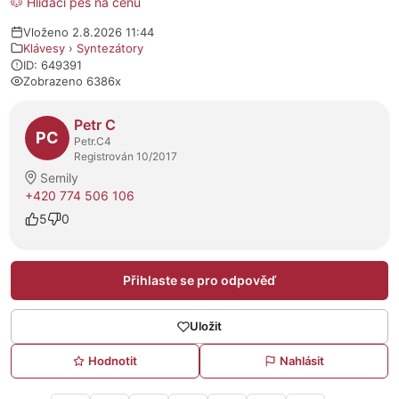
🐶 Hlídací pes na cenu
Vloženo 2.8.2026 11:44
Klávesy
›
Syntezátory
ID: 649391
Zobrazeno 6386x
O prodejci
Petr C
PC
Petr.C4
Registrován 10/2017
Semily
+420 774 506 106
5
0
Přihlaste se pro odpověď
Uložit
Hodnotit
Nahlásit