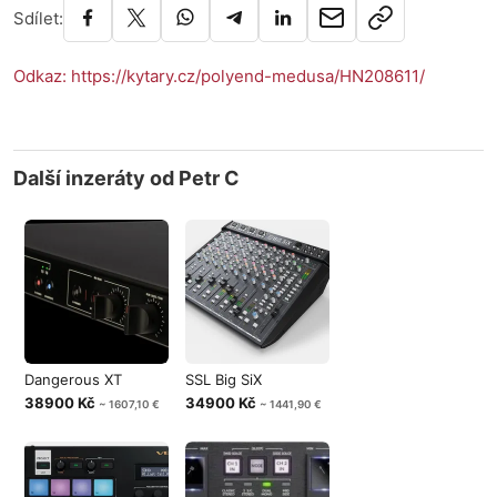
Sdílet:
Odkaz: https://kytary.cz/polyend-medusa/HN208611/
Další inzeráty od Petr C
Dangerous XT
SSL Big SiX
38900 Kč
34900 Kč
~ 1607,10 €
~ 1441,90 €