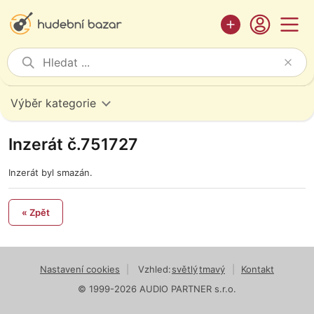
Výběr kategorie
Inzerát č.751727
Inzerát byl smazán.
« Zpět
Nastavení cookies
|
Vzhled:
světlý
tmavý
|
Kontakt
© 1999-2026 AUDIO PARTNER s.r.o.