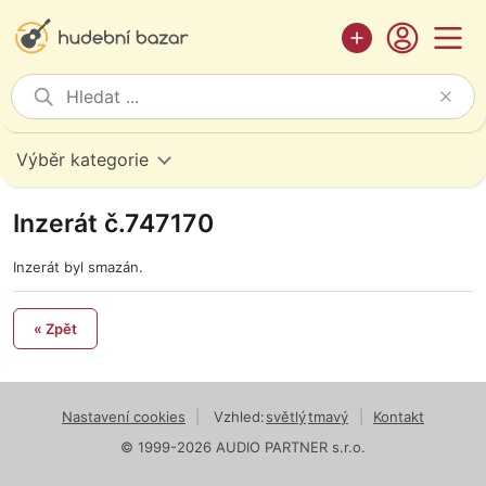
Výběr kategorie
Inzerát č.747170
Inzerát byl smazán.
« Zpět
Nastavení cookies
|
Vzhled:
světlý
tmavý
|
Kontakt
© 1999-2026 AUDIO PARTNER s.r.o.