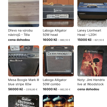
Dřevo na výrobu
Laboga Alligator
Laney Lionheart
nástrojů - Těla
50W head
Head - L20H
cena dohodou
16000 Kč
15000 Kč
~ 660,10 €
~ 621,10 €
Mesa Boogie Mark III
Laboga Alligator
Noty: Jimi Hendrix
blue stripe 60w
50W combo
live at Woodstock
56000 Kč
16000 Kč
cena dohodou
~ 2318,80 €
~ 662,50 €