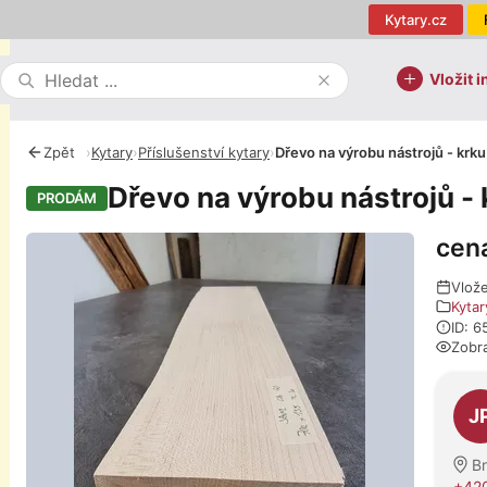
Kytary.cz
Vložit i
Zpět
›
Kytary
›
Příslušenství kytary
›
Dřevo na výrobu nástrojů - krku
Dřevo na výrobu nástrojů - 
PRODÁM
cen
Fotografie
Vlož
Kytar
ID: 
Zobr
O pro
J
B
+42