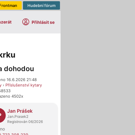
Frontman
Hudební fórum
nzerát
Přihlásit se
krku
a dohodou
eno 16.6.2026 21:48
y
›
Příslušenství kytary
658533
azeno 4502x
dejci
Jan Prášek
P
Jan.Prasek2
Registrován 06/2026
rno
0 723 398 239