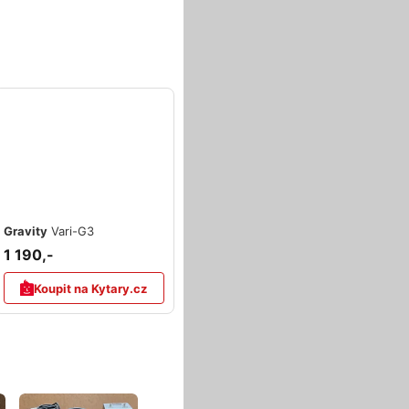
Gravity
Vari-G3
1 190,-
Koupit na Kytary.cz