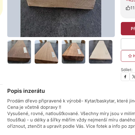
11
P
Sdílet:
Popis inzerátu
Prodám dřevo připravené k výrobě- Kytar/baskytar, které ji
Cena je včetně dopravy !!
Vysušené, rovné, natloušťkované. Všechny míry jsou v milime
tloušťka) - u délky a šířky měřím vždy nejmenší míru daného 
oříznout, ztenčit a upravit podle Vás. Více fotek a info po zp