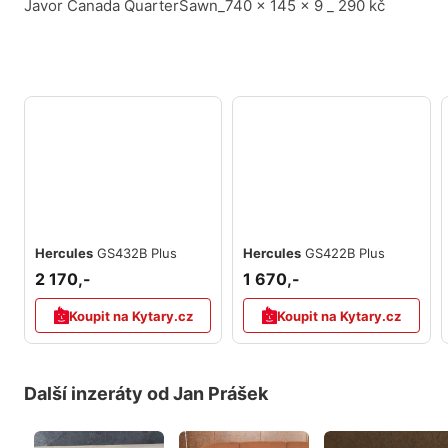
Javor Canada QuarterSawn_740 x 145 x 9 _ 290 kč
Hercules
GS432B Plus
Hercules
GS422B Plus
2 170,-
1 670,-
Koupit na Kytary.cz
Koupit na Kytary.cz
Další inzeráty od Jan Prášek