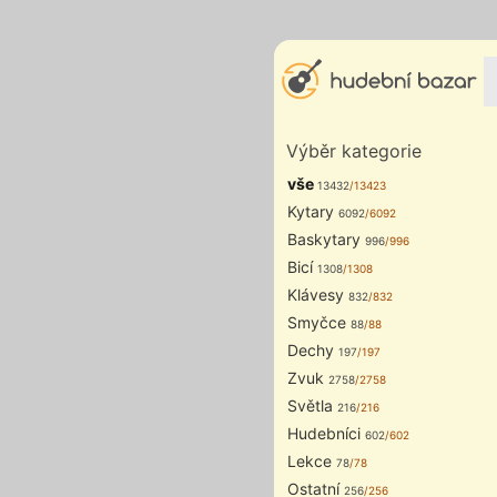
Výběr kategorie
vše
13432
/13423
Kytary
6092
/6092
Baskytary
996
/996
Bicí
1308
/1308
Klávesy
832
/832
Smyčce
88
/88
Dechy
197
/197
Zvuk
2758
/2758
Světla
216
/216
Hudebníci
602
/602
Lekce
78
/78
Ostatní
256
/256