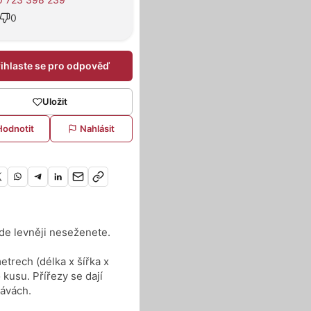
0
řihlaste se pro odpověď
Uložit
Hodnotit
Nahlásit
nde levněji neseženete.
trech (délka x šířka x
kusu. Přířezy se dají
rávách.