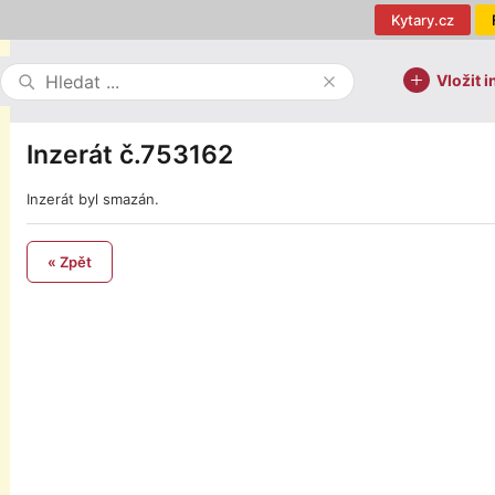
Kytary.cz
Vložit i
Inzerát č.753162
Inzerát byl smazán.
« Zpět