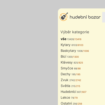
Výběr kategorie
vše
13426
/13416
Kytary
6103
/6103
Baskytary
1006
/1006
Bicí
1300
/1300
Klávesy
825
/825
Smyčce
88
/88
Dechy
195
/195
Zvuk
2742
/2742
Světla
215
/215
Hudebníci
607
/607
Lekce
79
/79
Ostatní
256
/256