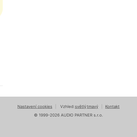
Nastavení cookies
|
Vzhled:
světlý
tmavý
|
Kontakt
© 1999-2026 AUDIO PARTNER s.r.o.