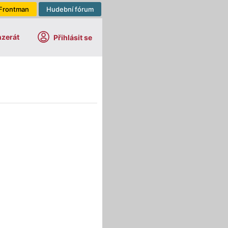
Frontman
Hudební fórum
nzerát
Přihlásit se