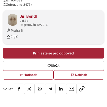
ID: 654689
Zobrazeno 3473x
O prodejci
Jiří Bendl
Jiri.Be
Registrován 10/2016
Praha 6
2
0
Přihlaste se pro odpověď
Uložit
Hodnotit
Nahlásit
Sdílet: