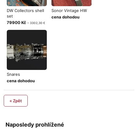
DW Collectors shell
Sonor Vintage HW
set
cena dohodou
79900 Kč
~ 3302,30 €
Snares
cena dohodou
« Zpět
Naposledy prohlížené