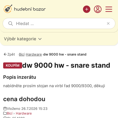
Výběr kategorie
Zpět
›
Bicí
›
Hardware
›
dw 9000 hw - snare stand
dw 9000 hw - snare stand
KOUPÍM
Popis inzerátu
nabídněte prosím stojan na virbl řad 9000/9300, děkuji
cena dohodou
Vloženo 26.7.2026 15:23
Bicí
›
Hardware