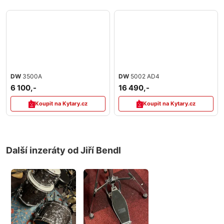
DW
3500A
DW
5002 AD4
6 100,-
16 490,-
Koupit na Kytary.cz
Koupit na Kytary.cz
Další inzeráty od Jiří Bendl