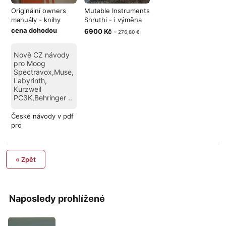
Originální owners
Mutable Instruments
manuály - knihy
Shruthi - i výměna
za jin
cena dohodou
6900 Kč
~ 276,80 €
Nově CZ návody
pro Moog
Spectravox,Muse,
Labyrinth,
Kurzweil
PC3K,Behringer ..
České návody v pdf
pro
syntezátory,efekty,sam
« Zpět
Naposledy prohlížené