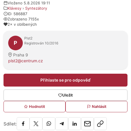
Vloženo 5.8.2026 19:11
Klávesy
›
Syntezátory
ID: 586887
Zobrazeno 7155x
2× v oblíbených
O prodejci
Plst2
P
Registrován 10/2016
Praha 9
plst2@centrum.cz
Přihlaste se pro odpověď
Uložit
Hodnotit
Nahlásit
Sdílet: