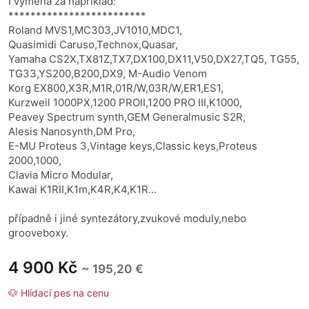
I výměna za například:
*************************
Roland MVS1,MC303,JV1010,MDC1,
Quasimidi Caruso,Technox,Quasar,
Yamaha CS2X,TX81Z,TX7,DX100,DX11,V50,DX27,TQ5, TG55,
TG33,YS200,B200,DX9, M-Audio Venom
Korg EX800,X3R,M1R,01R/W,03R/W,ER1,ES1,
Kurzweil 1000PX,1200 PROII,1200 PRO III,K1000,
Peavey Spectrum synth,GEM Generalmusic S2R,
Alesis Nanosynth,DM Pro,
E-MU Proteus 3,Vintage keys,Classic keys,Proteus
2000,1000,
Clavia Micro Modular,
Kawai K1RII,K1m,K4R,K4,K1R...
případně i jiné syntezátory,zvukové moduly,nebo
grooveboxy.
4 900 Kč
~ 195,20 €
🐶 Hlídací pes na cenu