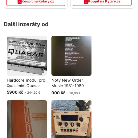
Koupit na Kytary.cz
Koupit na Kytary.cz
Další inzeráty od
Hardcore modul pro
Noty New Order
Quasimidi Quasar
Music 1981-1989
originál kniha
5900 Kč
900 Kč
~ 244,20 €
~ 36,90 €