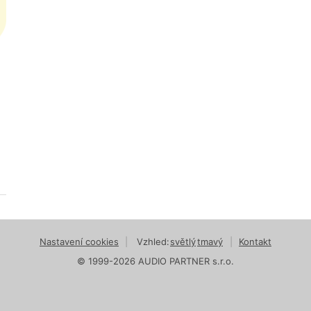
Nastavení cookies
|
Vzhled:
světlý
tmavý
|
Kontakt
© 1999-2026 AUDIO PARTNER s.r.o.