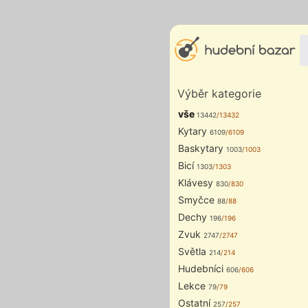
Výběr kategorie
vše
13442
/13432
Kytary
6109
/6109
Baskytary
1003
/1003
Bicí
1303
/1303
Klávesy
830
/830
Smyčce
88
/88
Dechy
196
/196
Zvuk
2747
/2747
Světla
214
/214
Hudebníci
606
/606
Lekce
79
/79
Ostatní
257
/257