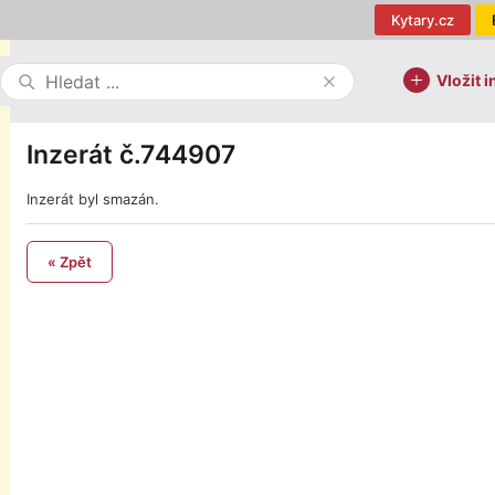
Kytary.cz
Vložit i
Inzerát č.744907
Inzerát byl smazán.
« Zpět