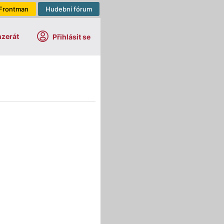
Frontman
Hudební fórum
nzerát
Přihlásit se