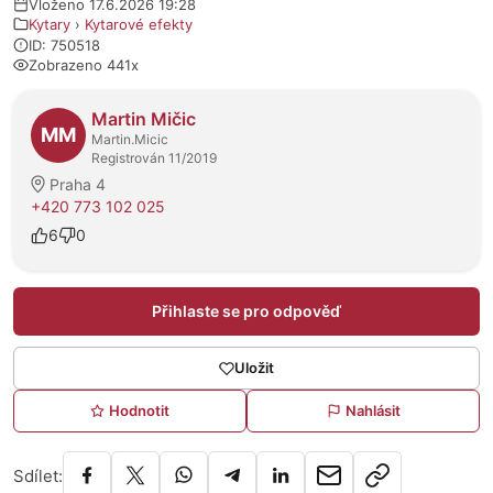
Vloženo 17.6.2026 19:28
Kytary
›
Kytarové efekty
ID: 750518
Zobrazeno 441x
O prodejci
Martin Mičic
MM
Martin.Micic
Registrován 11/2019
Praha 4
+420 773 102 025
6
0
Přihlaste se pro odpověď
Uložit
Hodnotit
Nahlásit
Sdílet: