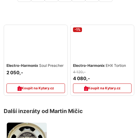
-1%
Electro-Harmonix
Soul Preacher
Electro-Harmonix
EHX Tortion
2 050,-
4 120,-
4 080,-
Koupit na Kytary.cz
Koupit na Kytary.cz
Další inzeráty od Martin Mičic