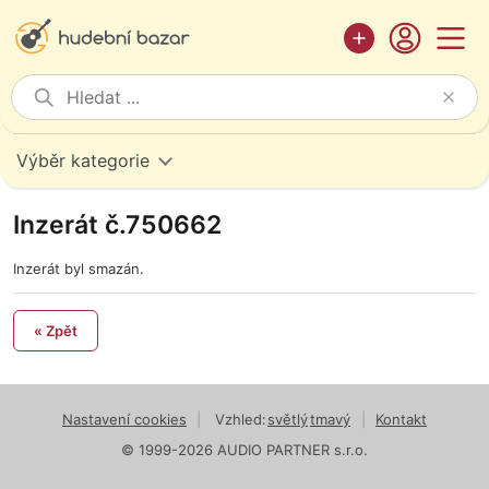
Výběr kategorie
Inzerát č.750662
Inzerát byl smazán.
« Zpět
Nastavení cookies
|
Vzhled:
světlý
tmavý
|
Kontakt
© 1999-2026 AUDIO PARTNER s.r.o.