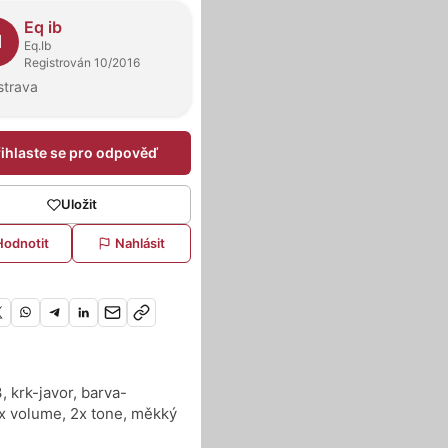
dejci
Eq ib
I
Eq.Ib
Registrován 10/2016
strava
řihlaste se pro odpověď
Uložit
Hodnotit
Nahlásit
 krk-javor, barva-
x volume, 2x tone, měkký