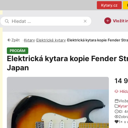
Kytary.cz
Vložit i
Zpět
›
Kytary
›
Elektrické kytary
›
Elektrická kytara kopie Fender Str
PRODÁM
Elektrická kytara kopie Fender St
Japan
14 
Fotografie
🐶 Hlíd
Vlož
Kytar
ID: 4
Zobr
1× v 