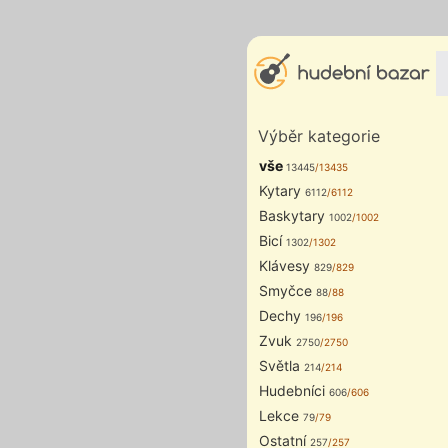
Výběr kategorie
vše
13445
/13435
Kytary
6112
/6112
Baskytary
1002
/1002
Bicí
1302
/1302
Klávesy
829
/829
Smyčce
88
/88
Dechy
196
/196
Zvuk
2750
/2750
Světla
214
/214
Hudebníci
606
/606
Lekce
79
/79
Ostatní
257
/257