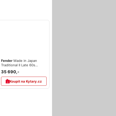
Fender
Made in Japan
Traditional II Late 60s
Stratocaster RW SB
35 690,-
Koupit na Kytary.cz