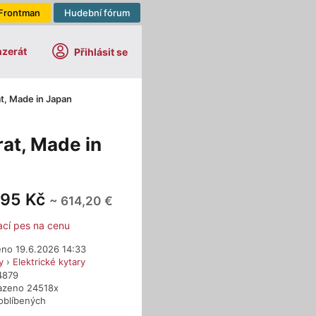
Frontman
Hudební fórum
nzerát
Přihlásit se
at, Made in Japan
rat, Made in
995 Kč
~ 614,20 €
ací pes na cenu
eno 19.6.2026 14:33
y
›
Elektrické kytary
4879
azeno 24518x
oblíbených