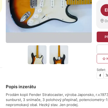
O pro
E
O
P
Sdílet:
Popis inzerátu
Prodám kopii Fender Stratocaster, výroba Japonsko, r.v.1973,
sunburst, 3 snímače, 3 polohový přepínač, potenciometry-1
nepromokavý obal. Hezký stav. Jen prodej.