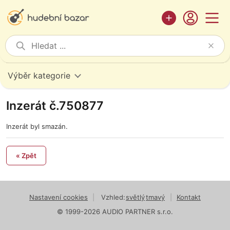
Výběr kategorie
Inzerát č.750877
Inzerát byl smazán.
« Zpět
Nastavení cookies
|
Vzhled:
světlý
tmavý
|
Kontakt
© 1999-2026 AUDIO PARTNER s.r.o.