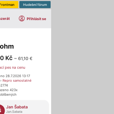
Frontman
Hudební fórum
nzerát
Přihlásit se
8ohm
00 Kč
~ 61,10 €
ací pes na cenu
no 28.7.2026 13:17
›
Repro samostatné
52774
azeno 423x
oblíbených
dejci
Jan Šabata
Š
Jan.Sabata