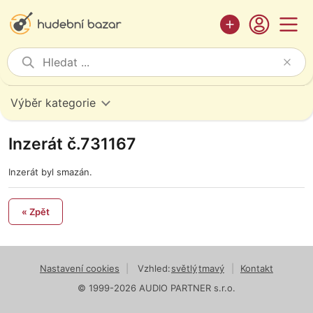
Výběr kategorie
Inzerát č.731167
Inzerát byl smazán.
« Zpět
Nastavení cookies
|
Vzhled:
světlý
tmavý
|
Kontakt
© 1999-2026 AUDIO PARTNER s.r.o.