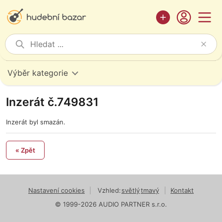
Výběr kategorie
Inzerát č.749831
Inzerát byl smazán.
« Zpět
Nastavení cookies
|
Vzhled:
světlý
tmavý
|
Kontakt
© 1999-2026 AUDIO PARTNER s.r.o.