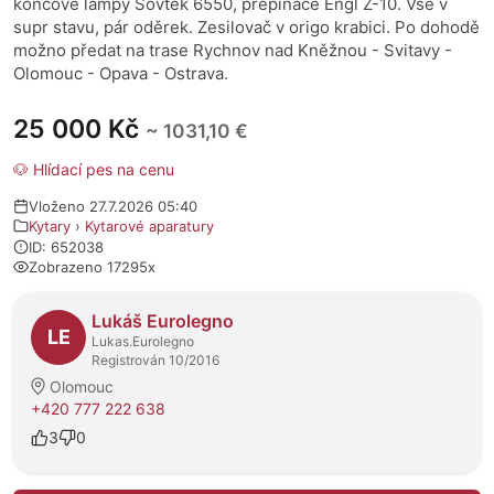
koncové lampy Sovtek 6550, přepínače Engl Z-10. Vše v
supr stavu, pár oděrek. Zesilovač v origo krabici. Po dohodě
možno předat na trase Rychnov nad Kněžnou - Svitavy -
Olomouc - Opava - Ostrava.
25 000 Kč
~ 1031,10 €
🐶 Hlídací pes na cenu
Vloženo 27.7.2026 05:40
Kytary
›
Kytarové aparatury
ID: 652038
Zobrazeno 17295x
O prodejci
Lukáš Eurolegno
LE
Lukas.Eurolegno
Registrován 10/2016
Olomouc
+420 777 222 638
3
0