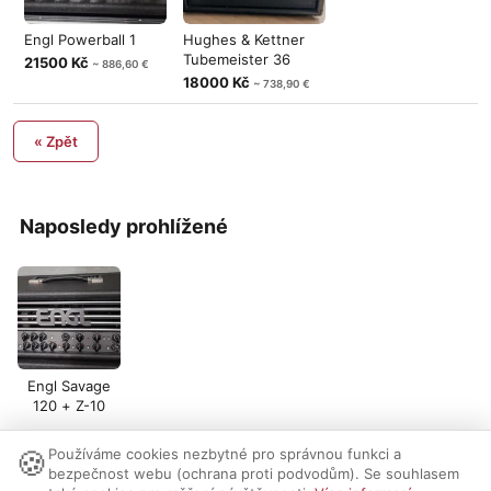
Engl Powerball 1
Hughes & Kettner
Tubemeister 36
21500 Kč
~ 886,60 €
18000 Kč
~ 738,90 €
« Zpět
Naposledy prohlížené
Engl Savage
120 + Z-10
🍪
Používáme cookies nezbytné pro správnou funkci a
Nastavení cookies
|
Vzhled:
světlý
tmavý
|
Kontakt
bezpečnost webu (ochrana proti podvodům). Se souhlasem