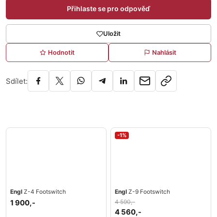
Přihlaste se pro odpověď
Uložit
Hodnotit
Nahlásit
Sdílet:
-1%
Engl
Z-4 Footswitch
Engl
Z-9 Footswitch
1 900,-
4 590,-
4 560,-