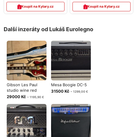
Koupit na Kytary.cz
Koupit na Kytary.cz
Další inzeráty od Lukáš Eurolegno
Gibson Les Paul
Mesa Boogie DC-5
studio wine red
31500 Kč
~ 1299,00 €
29000 Kč
~ 1195,90 €