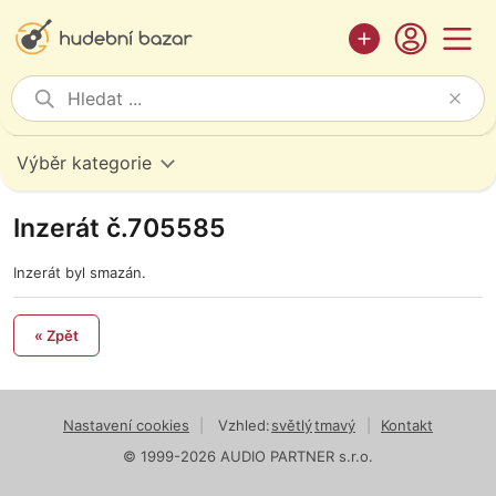
Výběr kategorie
Inzerát č.705585
Inzerát byl smazán.
« Zpět
Nastavení cookies
|
Vzhled:
světlý
tmavý
|
Kontakt
© 1999-2026 AUDIO PARTNER s.r.o.