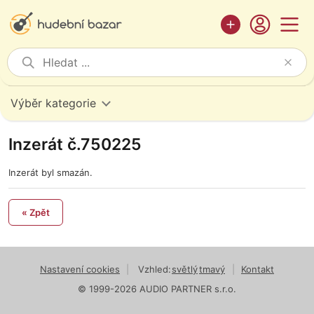
Výběr kategorie
Inzerát č.750225
Inzerát byl smazán.
« Zpět
Nastavení cookies
|
Vzhled:
světlý
tmavý
|
Kontakt
© 1999-2026 AUDIO PARTNER s.r.o.