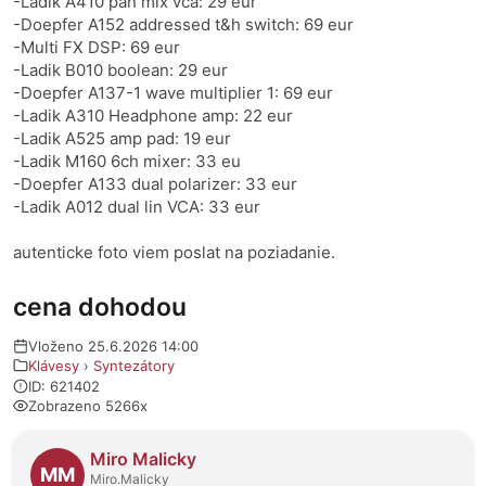
-Ladik A410 pan mix vca: 29 eur
-Doepfer A152 addressed t&h switch: 69 eur
-Multi FX DSP: 69 eur
-Ladik B010 boolean: 29 eur
-Doepfer A137-1 wave multiplier 1: 69 eur
-Ladik A310 Headphone amp: 22 eur
-Ladik A525 amp pad: 19 eur
-Ladik M160 6ch mixer: 33 eu
-Doepfer A133 dual polarizer: 33 eur
-Ladik A012 dual lin VCA: 33 eur
autenticke foto viem poslat na poziadanie.
cena dohodou
Vloženo 25.6.2026 14:00
Klávesy
›
Syntezátory
ID: 621402
Zobrazeno 5266x
O prodejci
Miro Malicky
MM
Miro.Malicky