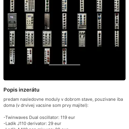
Popis inzerátu
predam nasledovne moduly v dobrom stave, pouzivane iba
doma (v drvivej vacsine som prvy majitel):
-Twinwaves Dual oscillator: 119 eur
-Ladik J110 derivator: 29 eur