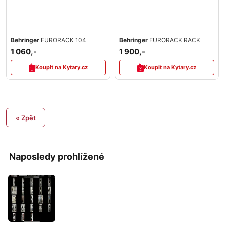
Behringer
EURORACK 104
Behringer
EURORACK RACK
1 060,-
1 900,-
Koupit na Kytary.cz
Koupit na Kytary.cz
« Zpět
Naposledy prohlížené