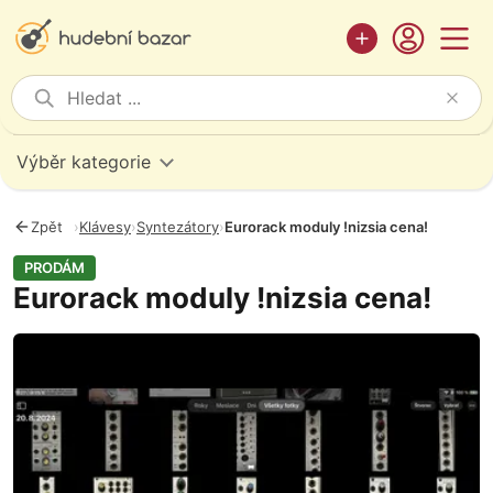
Výběr kategorie
Zpět
›
Klávesy
›
Syntezátory
›
Eurorack moduly !nizsia cena!
PRODÁM
Eurorack moduly !nizsia cena!
Fotografie