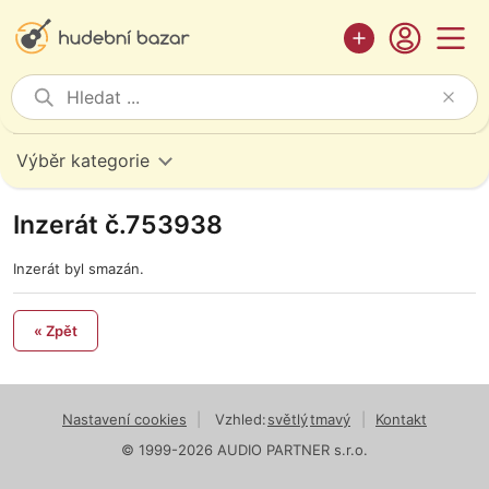
Výběr kategorie
Inzerát č.753938
Inzerát byl smazán.
« Zpět
Nastavení cookies
|
Vzhled:
světlý
tmavý
|
Kontakt
© 1999-2026 AUDIO PARTNER s.r.o.