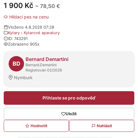
1 900 Kč
~ 78,50 €
🐶 Hlídací pes na cenu
Vloženo 4.8.2026 07:28
Kytary
›
Kytarové aparatury
ID: 743291
Zobrazeno 905x
O prodejci
Bernard Demartini
BD
Bernard.Demartini
Registrován 02/2026
Nymburk
Přihlaste se pro odpověď
Uložit
Hodnotit
Nahlásit