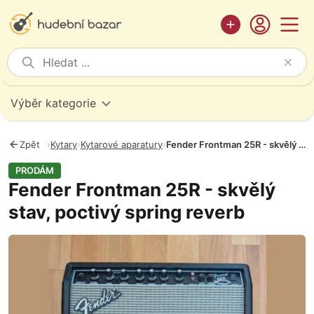
Výběr kategorie
Zpět
›
Kytary
›
Kytarové aparatury
›
Fender Frontman 25R - skvělý stav, poctivý spring reverb
PRODÁM
Fender Frontman 25R - skvělý
stav, poctivý spring reverb
Fotografie