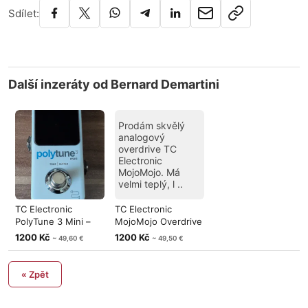
Sdílet:
Další inzeráty od Bernard Demartini
Prodám skvělý
analogový
overdrive TC
Electronic
MojoMojo. Má
velmi teplý, l ..
TC Electronic
TC Electronic
PolyTune 3 Mini –
MojoMojo Overdrive
špičková ladi
– výborný st
1200 Kč
1200 Kč
~ 49,60 €
~ 49,50 €
« Zpět