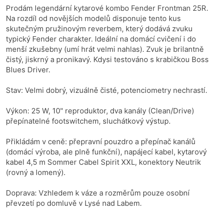
Prodám legendární kytarové kombo Fender Frontman 25R.
Na rozdíl od novějších modelů disponuje tento kus
skutečným pružinovým reverbem, který dodává zvuku
typický Fender charakter. Ideální na domácí cvičení i do
menší zkušebny (umí hrát velmi nahlas). Zvuk je brilantně
čistý, jiskrný a pronikavý. Kdysi testováno s krabičkou Boss
Blues Driver.
Stav: Velmi dobrý, vizuálně čisté, potenciometry nechrastí.
Výkon: 25 W, 10" reproduktor, dva kanály (Clean/Drive)
přepínatelné footswitchem, sluchátkový výstup.
Přikládám v ceně: přepravní pouzdro a přepínač kanálů
(domácí výroba, ale plně funkční), napájecí kabel, kytarový
kabel 4,5 m Sommer Cabel Spirit XXL, konektory Neutrik
(rovný a lomený).
Doprava: Vzhledem k váze a rozměrům pouze osobní
převzetí po domluvě v Lysé nad Labem.