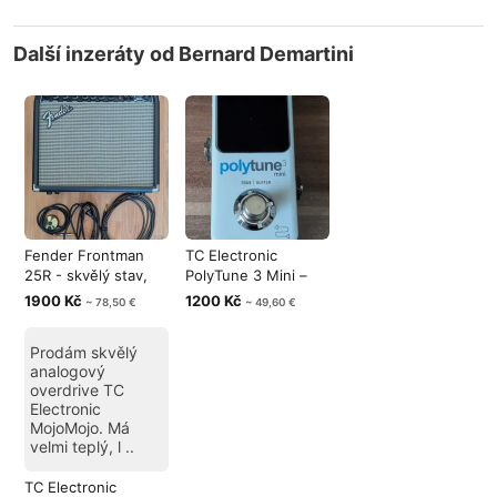
Další inzeráty od Bernard Demartini
Fender Frontman
TC Electronic
25R - skvělý stav,
PolyTune 3 Mini –
poctivý sp
špičková ladi
1900 Kč
1200 Kč
~ 78,50 €
~ 49,60 €
Prodám skvělý
analogový
overdrive TC
Electronic
MojoMojo. Má
velmi teplý, l ..
TC Electronic