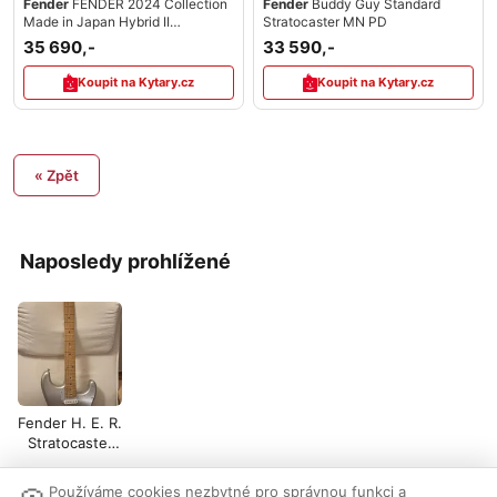
Fender
FENDER 2024 Collection
Fender
Buddy Guy Standard
Made in Japan Hybrid II
Stratocaster MN PD
Stratocaster HSH
35 690,-
33 590,-
Koupit na Kytary.cz
Koupit na Kytary.cz
« Zpět
Naposledy prohlížené
Fender H. E. R.
Stratocaster
Chrome Glow
Používáme cookies nezbytné pro správnou funkci a