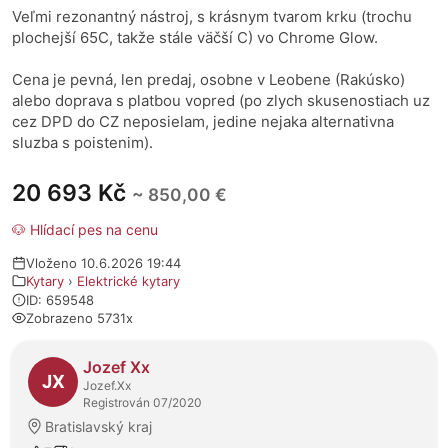
Veľmi rezonantný nástroj, s krásnym tvarom krku (trochu
plochejší 65C, takže stále väčší C) vo Chrome Glow.
Cena je pevná, len predaj, osobne v Leobene (Rakúsko)
alebo doprava s platbou vopred (po zlych skusenostiach uz
cez DPD do CZ neposielam, jedine nejaka alternativna
sluzba s poistenim).
20 693 Kč
~ 850,00 €
🐶 Hlídací pes na cenu
Vloženo 10.6.2026 19:44
Kytary
›
Elektrické kytary
ID: 659548
Zobrazeno 5731x
O prodejci
Jozef Xx
JX
Jozef.Xx
Registrován 07/2020
Bratislavský kraj