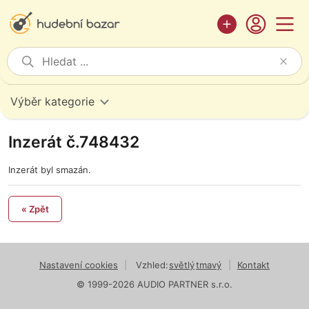
Výběr kategorie
Inzerát č.748432
Inzerát byl smazán.
« Zpět
Nastavení cookies
|
Vzhled:
světlý
tmavý
|
Kontakt
© 1999-2026 AUDIO PARTNER s.r.o.