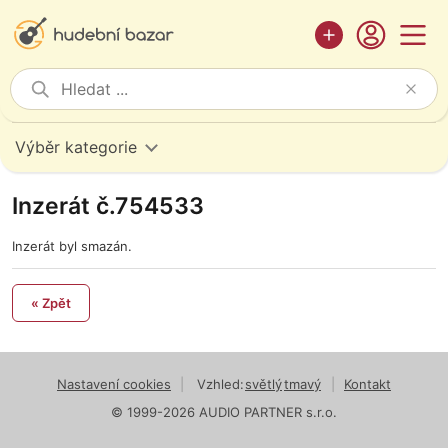
Výběr kategorie
Inzerát č.754533
Inzerát byl smazán.
« Zpět
Nastavení cookies
|
Vzhled:
světlý
tmavý
|
Kontakt
© 1999-2026 AUDIO PARTNER s.r.o.