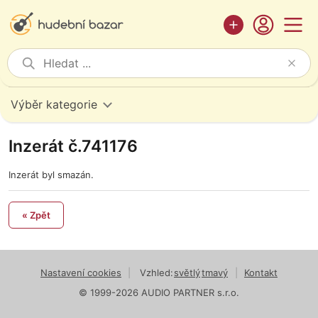
Výběr kategorie
Inzerát č.741176
Inzerát byl smazán.
« Zpět
Nastavení cookies
|
Vzhled:
světlý
tmavý
|
Kontakt
© 1999-2026 AUDIO PARTNER s.r.o.