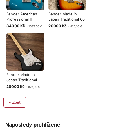
Fender American
Fender Made in
Professional II
Japan Traditional 60
Stratocaster
Stratocas
34000 Kč
20000 Kč
~ 1397,50 €
~ 825,10 €
Fender Made in
Japan Traditional
50s Stratoca
20000 Kč
~ 825,10 €
« Zpět
Naposledy prohlížené