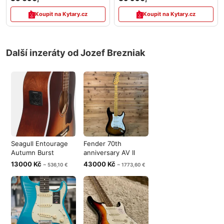
Koupit na Kytary.cz
Koupit na Kytary.cz
Další inzeráty od Jozef Brezniak
Seagull Entourage
Fender 70th
Autumn Burst
anniversary AV II
Presys II
1954 Stratocast
13000 Kč
43000 Kč
~ 536,10 €
~ 1773,60 €