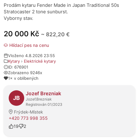
Prodám kytaru Fender Made in Japan Traditional 50s
Stratocaster 2 tone sunburst.
Vyborny stav.
20 000 Kč
~ 822,20 €
🐶 Hlídací pes na cenu
Vloženo 4.8.2026 23:55
Kytary
›
Elektrické kytary
ID: 676901
Zobrazeno 9246x
1× v oblíbených
O prodejci
Jozef Brezniak
JB
Jozef.Brezniak
Registrován 01/2023
Frýdek-Místek
+420 773 998 355
19
2