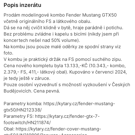
Popis inzerátu
Prodám modelingové kombo Fender Mustang GTX50
včetně originálního FS a látkového obalu.
Dá se na něj cvičit klidně v bytě, hraje parádně i potichu.
Bez problému zvládne i kapelu s bicími (nikdy jsem při
koncertech nešel nad 50% volume).
Na kombu jsou pouze malé oděrky ze spodní strany viz
foto.
V kombu je praktický držák na FS pomocí suchého zipu.
Cena nového kompletu byla 13.133,-KČ (10.343,- kombo,
2.379,- FS, 411,- látkový obal). Kupováno v červenci 2024,
je tedy ještě v záruce.
Pouze osobní vyzvednutí s možností vyzkoušení v Českých
Budějovicích. Cena pevná.
Parametry komba: https://kytary.cz/fender-mustang-
gtx50/HN212338/
Parametry FS: https://kytary.cz/fender-gtx-7-
footswitch/HN211874/
Obal: https://kytary.cz/fender-cover-mustang-