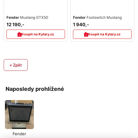
Fender
Mustang GTX50
Fender
Footswitch Mustang
12 190,-
1 940,-
Koupit na Kytary.cz
Koupit na Kytary.cz
« Zpět
Naposledy prohlížené
Fender