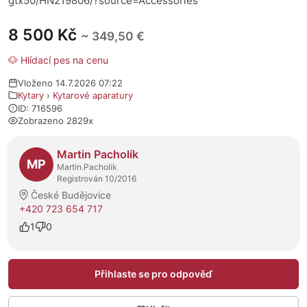
gtx50/HN219806/?source=Accessories
8 500 Kč
~ 349,50 €
🐶 Hlídací pes na cenu
Vloženo 14.7.2026 07:22
Kytary
›
Kytarové aparatury
ID: 716596
Zobrazeno 2829x
O prodejci
Martin Pacholík
MP
Martin.Pacholik
Registrován 10/2016
České Budějovice
+420 723 654 717
1
0
Přihlaste se pro odpověď