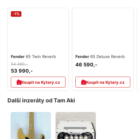
-1%
Fender
65 Twin Reverb
Fender
65 Deluxe Reverb
54 490,-
46 590,-
53 990,-
Koupit na Kytary.cz
Koupit na Kytary.cz
Další inzeráty od Tam Aki