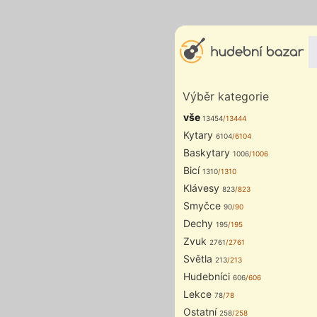
Výběr kategorie
vše
13454
/13444
Kytary
6104
/6104
Baskytary
1006
/1006
Bicí
1310
/1310
Klávesy
823
/823
Smyčce
90
/90
Dechy
195
/195
Zvuk
2761
/2761
Světla
213
/213
Hudebníci
606
/606
Lekce
78
/78
Ostatní
258
/258