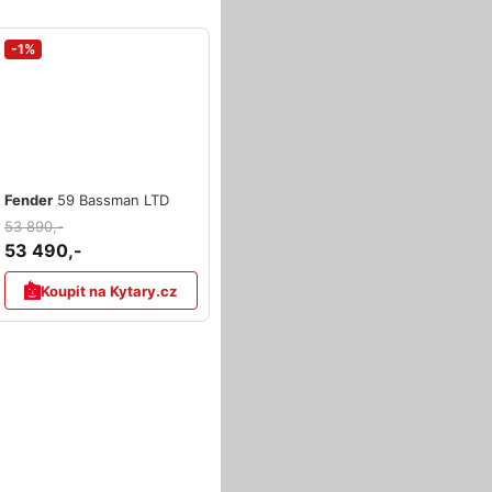
-1%
Fender
59 Bassman LTD
53 890,-
53 490,-
Koupit na Kytary.cz