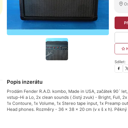
O
P
Sdílet:
Popis inzerátu
Prodám Fender R.A.D. kombo, Made in USA, začátek 90´ let, 
vstup-Hi a Lo, 2x clean sounds ( čistý zvuk) - Bright, Full, 2
1x Contoure, 1x Volume, 1x Stereo tape input, 1x Preamp ou
Head phones. Rozměry - 36 x 38 x 20 cm (v x š x h). Pěkný 