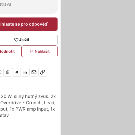
strava
řihlaste se pro odpověď
Uložit
Hodnotit
Nahlásit
20 W, silný hutný zvuk. 2x
x Overdrive - Crunch, Lead,
tput, 1x PWR amp input, 1x
stav.