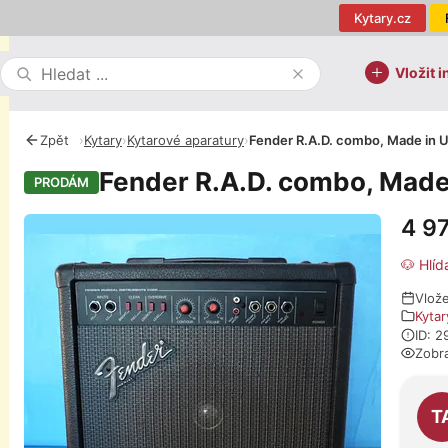
Kytary.cz
Vložit i
Zpět
›
Kytary
›
Kytarové aparatury
›
Fender R.A.D. combo, Made in 
Fender R.A.D. combo, Made
PRODÁM
4 9
Fotografie
🐶 Hlíd
Vlož
Kytar
ID: 
Zobr
O pro
T