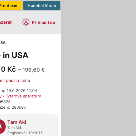
Frontman
Hudební fórum
nzerát
Přihlásit se
USA
 in USA
70 Kč
~ 199,60 €
ací pes na cenu
eno 19.6.2026 12:04
y
›
Kytarové aparatury
295828
azeno 28099x
dejci
Tam Aki
A
Tam.Aki
Registrován 10/2016