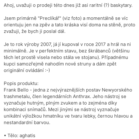
Ahoj, uvažuji o prodeji této dnes již asi raritní (?) baskytary.
Jsem primárně "Preclíkář" (viz foto) a momentálně se víc
orientuju jen na zpěv a tato kráska visí doma na stěně, proto
zvažuji, že bych ji poslal dál.
Je to rok výroby 2007, já jí kupoval v roce 2017 a hrál na ni
minimálně. Je v perfektním stavu, bez škrábanců (většinu
těch let prostě visela nebo stála ve stojanu). Případnému
kupci samozřejmě nahodím nové struny a dám zpět
originální ovládání :-)
Popis produktu:
Frank Bello - jedna z nejvýraznějších postav Newyorského
trashmetalu, člen legendárních Anthrax. Jeho nástroj se
vyznačuje hutným, plným zvukem a to zejména díky
kombinaci snímačů. Mezi jinými se nástroj vyznačuje
unikátní výložkou hmatníku ve tvaru lebky, černou hlavou a
nestandardní barvou.
• Tělo: aghatis