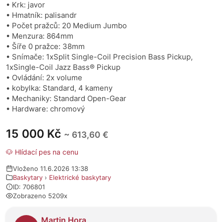
• Krk: javor
• Hmatník: palisandr
• Počet pražců: 20 Medium Jumbo
• Menzura: 864mm
• Šíře 0 pražce: 38mm
• Snímače: 1xSplit Single-Coil Precision Bass Pickup,
1xSingle-Coil Jazz Bass® Pickup
• Ovládání: 2x volume
• kobylka: Standard, 4 kameny
• Mechaniky: Standard Open-Gear
• Hardware: chromový
15 000 Kč
~ 613,60 €
🐶 Hlídací pes na cenu
Vloženo 11.6.2026 13:38
Baskytary
›
Elektrické baskytary
ID: 706801
Zobrazeno 5209x
O prodejci
Martin Hora