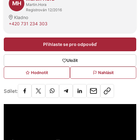
MH
Martin.Hora
Registrován 12/2016
Kladno
+420 731 234 303
Přihlaste se pro odpověď
Uložit
Hodnotit
Nahlásit
Sdílet: