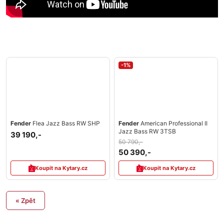
-1%
Fender
Flea Jazz Bass RW SHP
Fender
American Professional II
Jazz Bass RW 3TSB
39 190,-
50 790,-
50 390,-
Koupit na Kytary.cz
Koupit na Kytary.cz
« Zpět