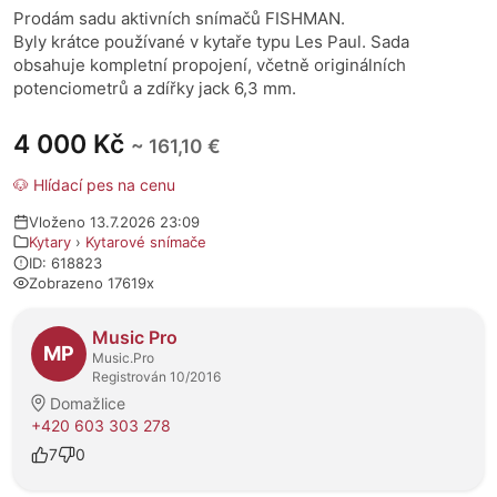
Prodám sadu aktivních snímačů FISHMAN.
Byly krátce používané v kytaře typu Les Paul. Sada
obsahuje kompletní propojení, včetně originálních
potenciometrů a zdířky jack 6,3 mm.
4 000 Kč
~ 161,10 €
🐶 Hlídací pes na cenu
Vloženo 13.7.2026 23:09
Kytary
›
Kytarové snímače
ID: 618823
Zobrazeno 17619x
O prodejci
Music Pro
MP
Music.Pro
Registrován 10/2016
Domažlice
+420 603 303 278
7
0