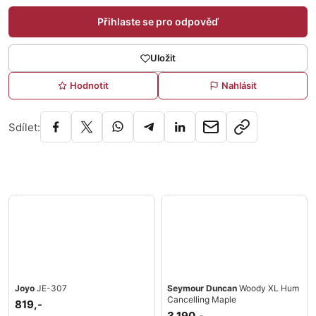
Přihlaste se pro odpověď
Uložit
Hodnotit
Nahlásit
Sdílet:
Joyo
JE-307
Seymour Duncan
Woody XL Hum
Cancelling Maple
819,-
3 190,-