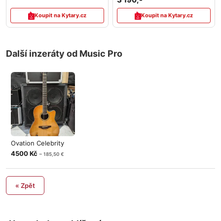
Koupit na Kytary.cz
Koupit na Kytary.cz
Další inzeráty od Music Pro
Ovation Celebrity
4500 Kč
~ 185,50 €
« Zpět