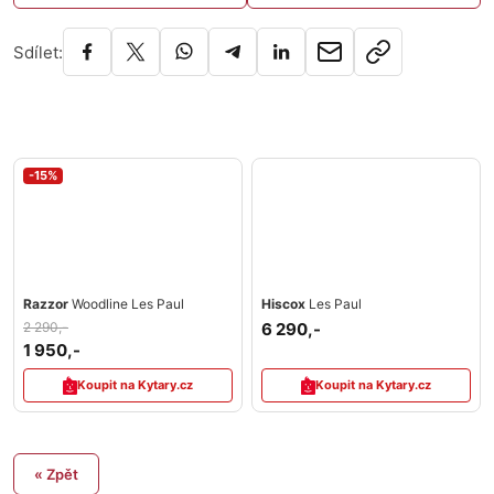
Sdílet:
-15%
Razzor
Woodline Les Paul
Hiscox
Les Paul
2 290,-
6 290,-
1 950,-
Koupit na Kytary.cz
Koupit na Kytary.cz
« Zpět