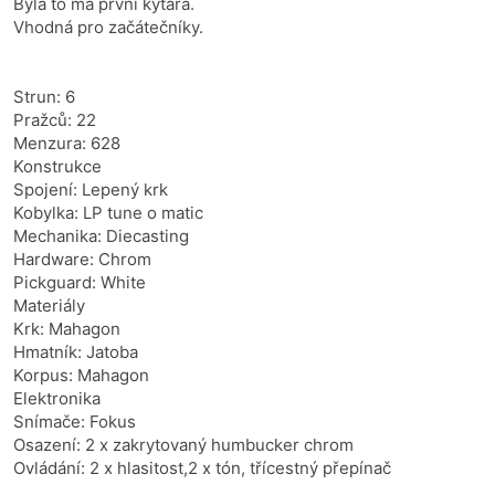
Byla to má první kytara.
Vhodná pro začátečníky.
Strun: 6
Pražců: 22
Menzura: 628
Konstrukce
Spojení: Lepený krk
Kobylka: LP tune o matic
Mechanika: Diecasting
Hardware: Chrom
Pickguard: White
Materiály
Krk: Mahagon
Hmatník: Jatoba
Korpus: Mahagon
Elektronika
Snímače: Fokus
Osazení: 2 x zakrytovaný humbucker chrom
Ovládání: 2 x hlasitost,2 x tón, třícestný přepínač