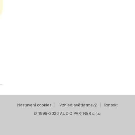
Nastavení cookies
|
Vzhled:
světlý
tmavý
|
Kontakt
© 1999-2026 AUDIO PARTNER s.r.o.