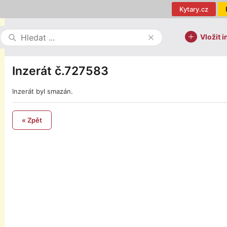
Kytary.cz
Vložit i
Inzerát č.727583
Inzerát byl smazán.
« Zpět