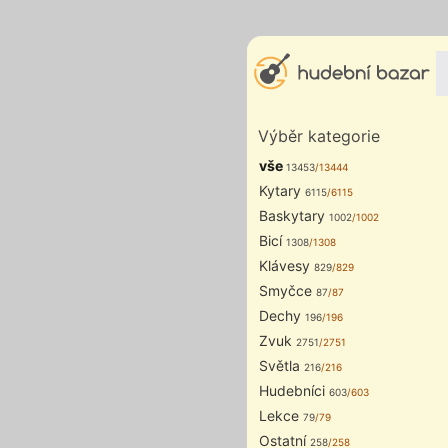
Výběr kategorie
vše
13453
/13444
Kytary
6115
/6115
Baskytary
1002
/1002
Bicí
1308
/1308
Klávesy
829
/829
Smyčce
87
/87
Dechy
196
/196
Zvuk
2751
/2751
Světla
216
/216
Hudebníci
603
/603
Lekce
79
/79
Ostatní
258
/258