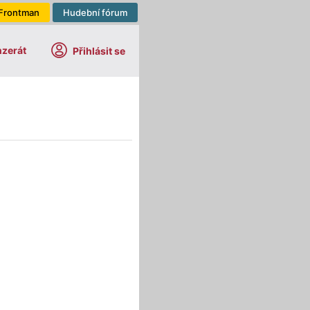
Frontman
Hudební fórum
nzerát
Přihlásit se