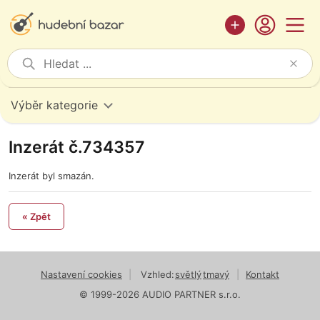
Výběr kategorie
Inzerát č.734357
Inzerát byl smazán.
« Zpět
Nastavení cookies
|
Vzhled:
světlý
tmavý
|
Kontakt
© 1999-2026 AUDIO PARTNER s.r.o.