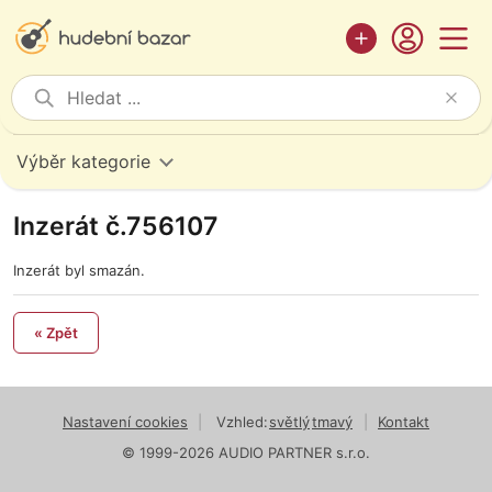
Výběr kategorie
Inzerát č.756107
Inzerát byl smazán.
« Zpět
Nastavení cookies
|
Vzhled:
světlý
tmavý
|
Kontakt
© 1999-2026 AUDIO PARTNER s.r.o.