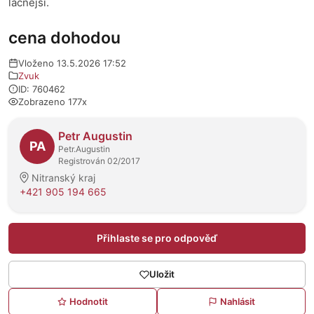
lacnejší.
cena dohodou
Vloženo 13.5.2026 17:52
Zvuk
ID: 760462
Zobrazeno 177x
O prodejci
Petr Augustin
PA
Petr.Augustin
Registrován 02/2017
Nitranský kraj
+421 905 194 665
Přihlaste se pro odpověď
Uložit
Hodnotit
Nahlásit