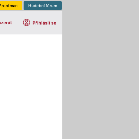
Frontman
Hudební fórum
nzerát
Přihlásit se