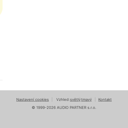
Nastavení cookies
|
Vzhled:
světlý
tmavý
|
Kontakt
© 1999-2026 AUDIO PARTNER s.r.o.