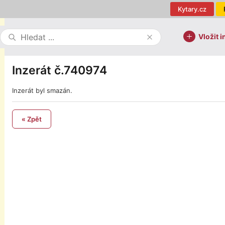
Kytary.cz
Vložit i
Inzerát č.740974
Inzerát byl smazán.
« Zpět