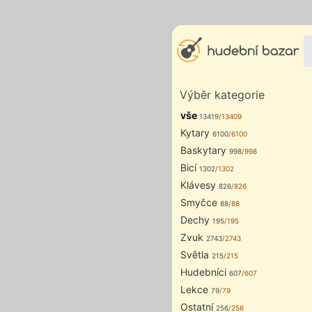
Výběr kategorie
vše
13419
/13409
Kytary
6100
/6100
Baskytary
998
/998
Bicí
1302
/1302
Klávesy
826
/826
Smyčce
88
/88
Dechy
195
/195
Zvuk
2743
/2743
Světla
215
/215
Hudebníci
607
/607
Lekce
79
/79
Ostatní
256
/256