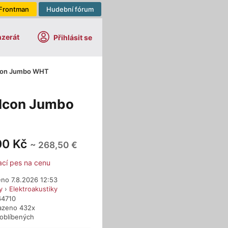
Frontman
Hudební fórum
nzerát
Přihlásit se
con Jumbo WHT
lcon Jumbo
00 Kč
~ 268,50 €
ací pes na cenu
eno 7.8.2026 12:53
y
›
Elektroakustiky
64710
azeno 432x
 oblíbených