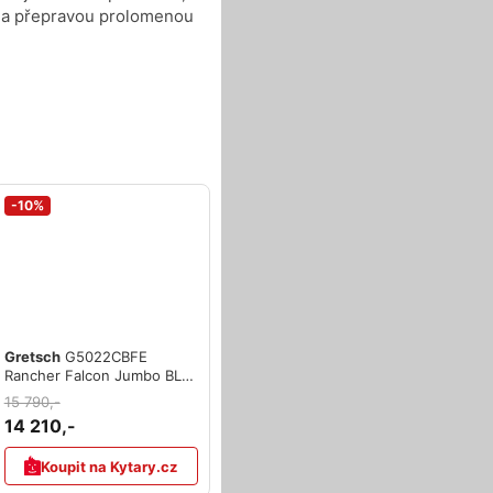
měla přepravou prolomenou
-10%
Gretsch
G5022CBFE
Rancher Falcon Jumbo BLK
(zánovní)
15 790,-
14 210,-
Koupit na Kytary.cz