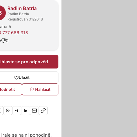
dejci
Radim Batrla
B
Radim.Batrla
Registrován 01/2018
raha 5
 777 666 318
0
0
řihlaste se pro odpověď
Uložit
Hodnotit
Nahlásit
aje se na ni pohodlně,