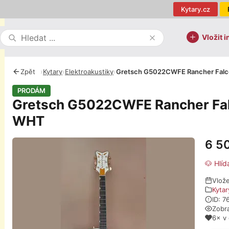
Kytary.cz
Vložit i
Zpět
›
Kytary
›
Elektroakustiky
›
Gretsch G5022CWFE Rancher Fal
PRODÁM
Gretsch G5022CWFE Rancher Fa
WHT
6 5
Fotografie
🐶 Hlíd
Vlož
Kytar
ID: 7
Zobr
6× v