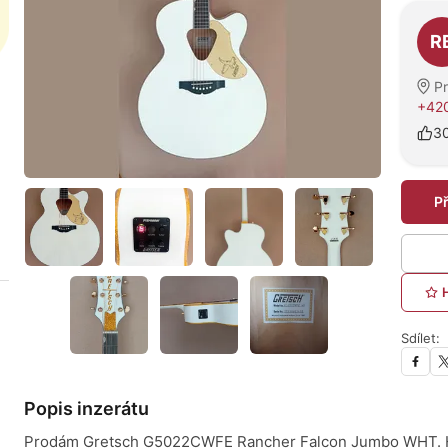
O pro
R
P
+420
3
P
Sdílet:
Popis inzerátu
Prodám Gretsch G5022CWFE Rancher Falcon Jumbo WHT. Hr