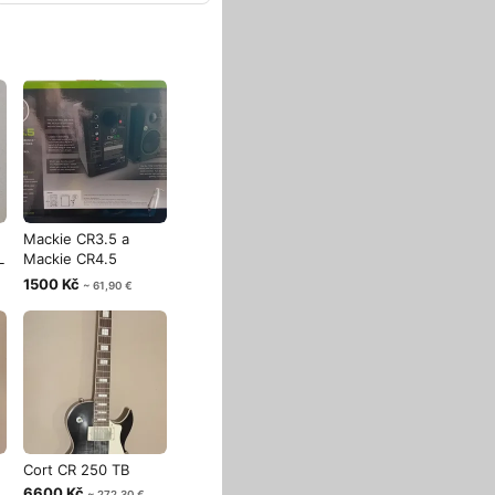
Mackie CR3.5 a
L
Mackie CR4.5
Aktivní studiový
1500 Kč
~ 61,90 €
Cort CR 250 TB
6600 Kč
~ 272,30 €