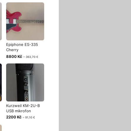
Epiphone ES-335
Cherry
Semiakustická kytara
8800 Kč
~ 363,70 €
Kurzweil KM-2U-B
USB mikrofon
2200 Kč
~ 91,10 €