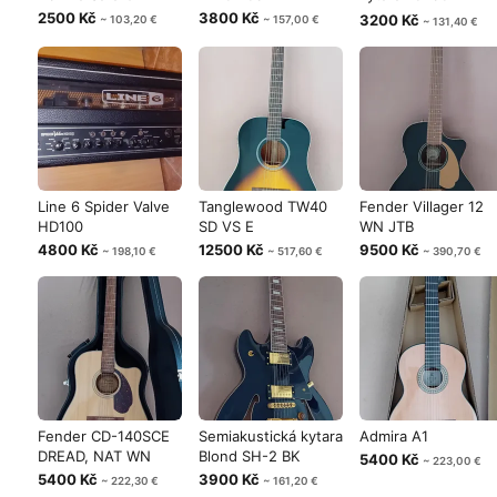
125CE SB WN
2500 Kč
3800 Kč
3200 Kč
~ 103,20 €
~ 157,00 €
~ 131,40 €
Line 6 Spider Valve
Tanglewood TW40
Fender Villager 12
HD100
SD VS E
WN JTB
4800 Kč
12500 Kč
9500 Kč
~ 198,10 €
~ 517,60 €
~ 390,70 €
Fender CD-140SCE
Semiakustická kytara
Admira A1
DREAD, NAT WN
Blond SH-2 BK
5400 Kč
~ 223,00 €
5400 Kč
3900 Kč
~ 222,30 €
~ 161,20 €