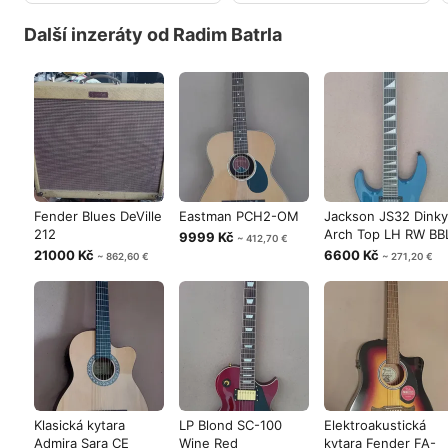
Další inzeráty od Radim Batrla
Fender Blues DeVille
Eastman PCH2-OM
Jackson JS32 Dinky
212
Arch Top LH RW BB
9999 Kč
~ 412,70 €
21000 Kč
6600 Kč
~ 862,60 €
~ 271,20 €
Klasická kytara
LP Blond SC-100
Elektroakustická
Admira Sara CE
Wine Red
kytara Fender FA-