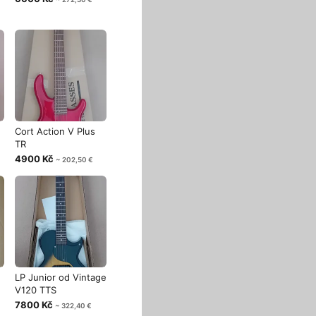
Cort Action V Plus
TR
4900 Kč
~ 202,50 €
LP Junior od Vintage
V120 TTS
7800 Kč
~ 322,40 €