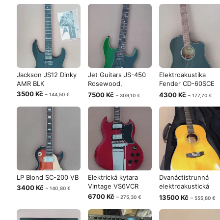
Jackson JS12 Dinky
Jet Guitars JS-450
Elektroakustika
AMR BLK
Rosewood,
Fender CD-60SCE
Transparent Gree
BLK
3500 Kč
7500 Kč
4300 Kč
~ 144,50 €
~ 309,10 €
~ 177,70 €
LP Blond SC-200 VB
Elektrická kytara
Dvanáctistrunná
Vintage VS6VCR
elektroakustická
3400 Kč
~ 140,80 €
kytara TANGL
6700 Kč
13500 Kč
~ 275,30 €
~ 555,80 €