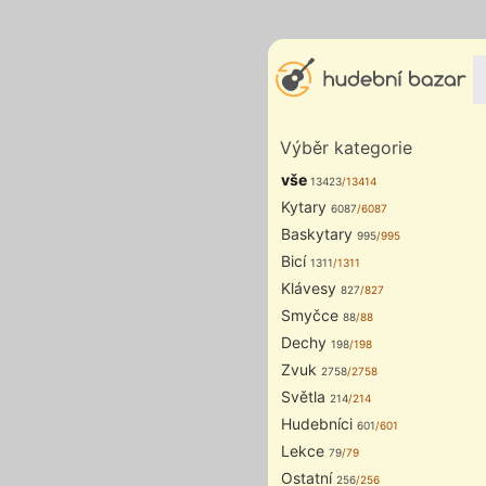
Výběr kategorie
vše
13423
/13414
Kytary
6087
/6087
Baskytary
995
/995
Bicí
1311
/1311
Klávesy
827
/827
Smyčce
88
/88
Dechy
198
/198
Zvuk
2758
/2758
Světla
214
/214
Hudebníci
601
/601
Lekce
79
/79
Ostatní
256
/256