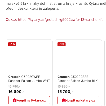
má skvělý krk, nízký dohmat strun a hraje krásně. Kytara 
přední desku, která je zalepena.
Odkaz: https://kytary.cz/gretsch-g5022cwfe-12-rancher-fal
-1%
-1%
Gretsch
G5022CWFE
Gretsch
G5022CBFE
Rancher Falcon Jumbo WHT
Rancher Falcon Jumbo BLK
16 790,-
15 890,-
16 690,-
15 790,-
Koupit na Kytary.cz
Koupit na Kytary.cz