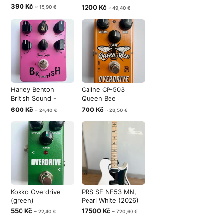
modeller
390 Kč
1200 Kč
~ 15,90 €
~ 49,40 €
Harley Benton
Caline CP-503
British Sound -
Queen Bee
overdrive/ prea
Overdrive
600 Kč
700 Kč
~ 24,40 €
~ 28,50 €
Kokko Overdrive
PRS SE NF53 MN,
(green)
Pearl White (2026)
550 Kč
17500 Kč
~ 22,40 €
~ 720,60 €