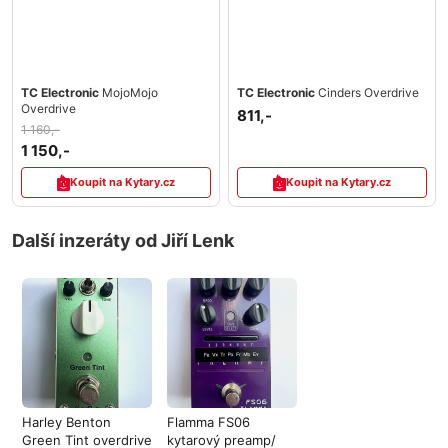
TC Electronic
MojoMojo
TC Electronic
Cinders Overdrive
Overdrive
811,-
1 160,-
1 150,-
Koupit na Kytary.cz
Koupit na Kytary.cz
Další inzeráty od Jiří Lenk
Harley Benton
Flamma FS06
Green Tint overdrive
kytarový preamp/