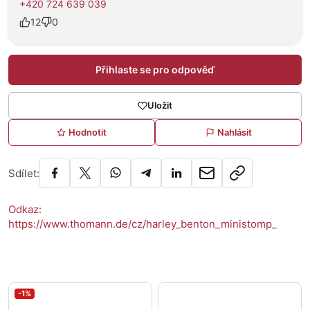
+420 724 639 039
12
0
Přihlaste se pro odpověď
Uložit
Hodnotit
Nahlásit
Sdílet:
Odkaz:
https://www.thomann.de/cz/harley_benton_ministomp_
-1%