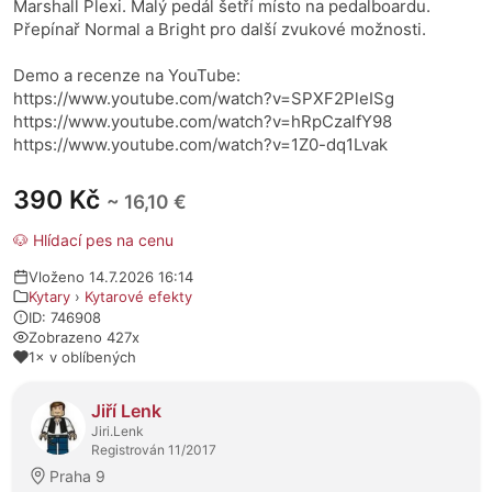
Marshall Plexi. Malý pedál šetří místo na pedalboardu.
Přepínař Normal a Bright pro další zvukové možnosti.
Demo a recenze na YouTube:
https://www.youtube.com/watch?v=SPXF2PleISg
https://www.youtube.com/watch?v=hRpCzaIfY98
https://www.youtube.com/watch?v=1Z0-dq1Lvak
390 Kč
~ 16,10 €
🐶 Hlídací pes na cenu
Vloženo 14.7.2026 16:14
Kytary
›
Kytarové efekty
ID: 746908
Zobrazeno 427x
1× v oblíbených
O prodejci
Jiří Lenk
Jiri.Lenk
Registrován 11/2017
Praha 9